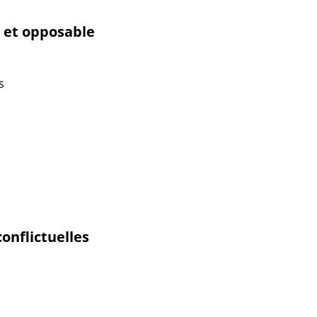
é et opposable
s
onflictuelles