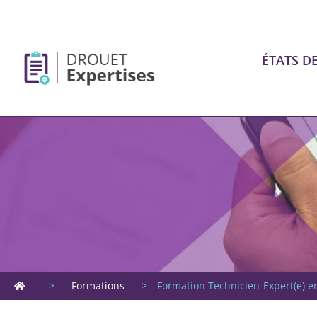
ÉTATS DE
>
Formations
>
Formation Technicien-Expert(e) en 