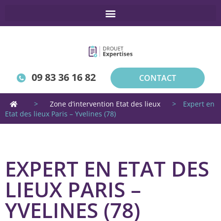
09 83 36 16 82
CONTACT
>
Zone d’intervention Etat des lieux
>
Expert en
Etat des lieux Paris – Yvelines (78)
EXPERT EN ETAT DES
LIEUX PARIS –
YVELINES (78)